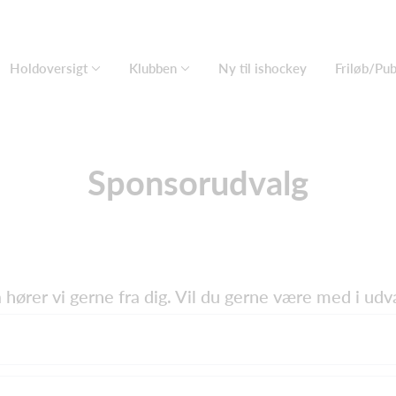
Holdoversigt
Klubben
Ny til ishockey
Friløb/Pu
Sponsorudvalg
hører vi gerne fra dig. Vil du gerne være med i udva