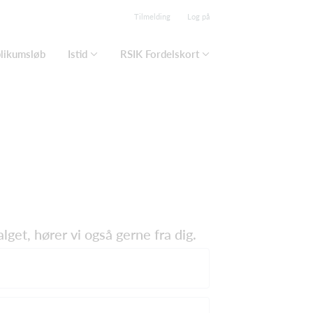
Tilmelding
Log på
blikumsløb
Istid
RSIK Fordelskort
lget, hører vi også gerne fra dig.