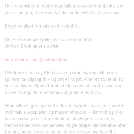
Hvis du ønsker at booke skudhallen, skal du først tjekke, om
der er ledigt og herefter skal du sende Helle Dick en e-mail.
Benyt venligst formularen her på sitet.
Det er en kæmpe hjælp, hvis du i emne feltet
skriver: Booking af skudhal.
Se om der er ledigt i skudhallen
I Rødovre Ishockey Klub har vi en skudhal, som alle vores
spillere har adgang til – og det er noget, vi er ret stolte af. For
her har man mulighed for at arbejde med sit skud, uanset om
man er U8-spiller eller senior, angriber eller back.
Skudhallen ligger lige ved siden af skøjtehallen og er indrettet
med mål, skydeplader, og masser af pucke – klar til brug. Her
kan man øve præcision, teknik og skudstyrke, alene eller
sammen med holdkammerater. Nogle bruger den før eller efter
træning, andre i weekenden eller når de bare har lyst til at