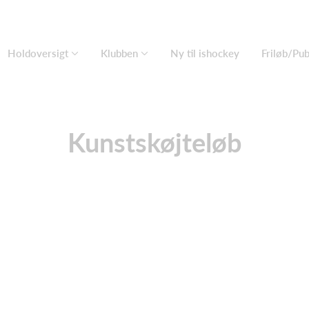
Holdoversigt
Klubben
Ny til ishockey
Friløb/Pu
Kunstskøjteløb