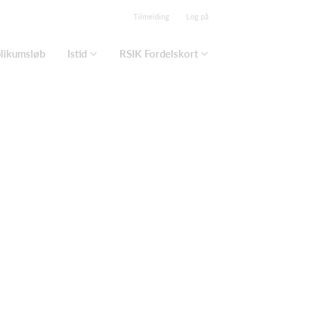
Tilmelding
Log på
blikumsløb
Istid
RSIK Fordelskort