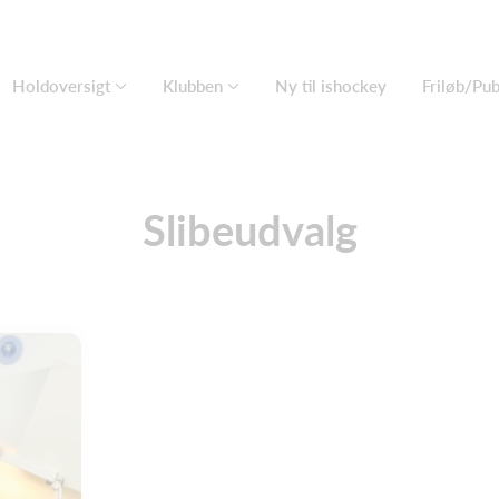
Holdoversigt
Klubben
Ny til ishockey
Friløb/Pu
Slibeudvalg