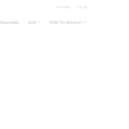
Tilmelding
Log på
blikumsløb
Istid
RSIK Fordelskort